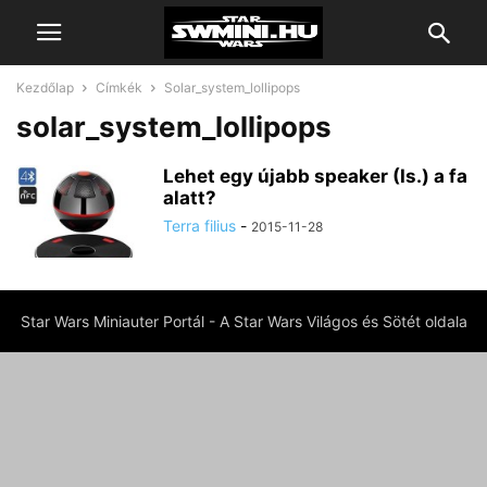
Kezdőlap
Címkék
Solar_system_lollipops
solar_system_lollipops
Lehet egy újabb speaker (Is.) a fa
alatt?
Terra filius
-
2015-11-28
Star Wars Miniauter Portál - A Star Wars Világos és Sötét oldala