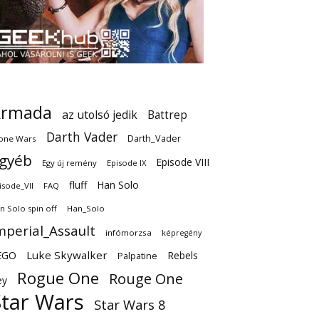
Armada
az utolsó jedik
Battrep
Darth Vader
Darth_Vader
one Wars
gyéb
Episode VIII
Egy új remény
Episode IX
fluff
Han Solo
isode_VII
FAQ
n Solo spin off
Han_Solo
mperial_Assault
infómorzsa
képregény
EGO
Luke Skywalker
Rebels
Palpatine
Rogue One
Rouge One
ey
Star Wars
Star Wars 8