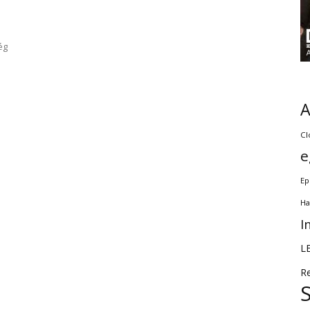
ég
Cl
e
Ep
Ha
I
L
R