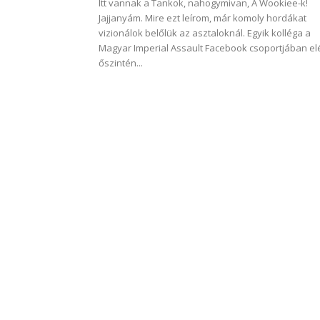
Itt vannak a Tankok, nahogymivan, A Wookiee-k!
Jajjanyám. Mire ezt leírom, már komoly hordákat
vizionálok belőlük az asztaloknál. Egyik kolléga a
Magyar Imperial Assault Facebook csoportjában el
őszintén...