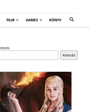
FILM
GAMES
KÖNYV
eresés
Keresés