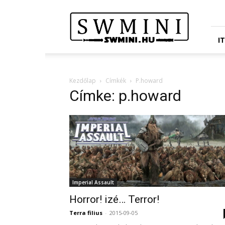
Star
Wars
Miniatures
Portál
I
Kezdőlap
Címkék
P.howard
Címke: p.howard
Imperial Assault
Horror! izé… Terror!
Terra filius
-
2015-09-05