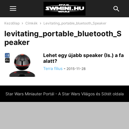
Kezdőlap
Címkék
Levitating_portable_bluetooth_Speaker
levitating_portable_bluetooth_S
peaker
Lehet egy újabb speaker (Is.) a fa
alatt?
Terra filius
-
2015-11-28
Star Wars Miniauter Portál - A Star Wars Világos és Sötét oldala