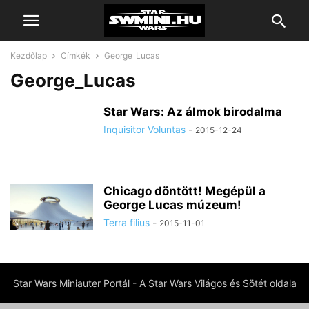
Kezdőlap
Címkék
George_Lucas
George_Lucas
Star Wars: Az álmok birodalma
Inquisitor Voluntas
-
2015-12-24
Chicago döntött! Megépül a
George Lucas múzeum!
Terra filius
-
2015-11-01
Star Wars Miniauter Portál - A Star Wars Világos és Sötét oldala