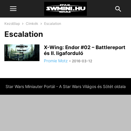
Kezdőlap
Címkék
Escalation
Escalation
X-Wing: Endor #02 – Battlereport
és II. ligaforduló
Promie Motz
-
2016-03-12
Star Wars Miniauter Portál - A Star Wars Világos és Sötét oldala