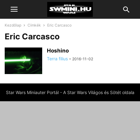
Kezdőlap
Címkék
Eric Carcasco
Eric Carcasco
Hoshino
Terra filius
-
2016-11-02
Star Wars Miniauter Portál - A Star Wars Világos és Sötét oldala