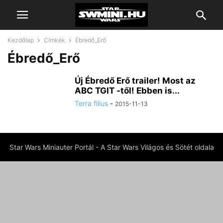
Kezdőlap
Címkék
Ébredő_Erő
Ébredő_Erő
Új Ébredő Erő trailer! Most az
ABC TGIT -től! Ebben is...
Terra filius
-
2015-11-13
Star Wars Miniauter Portál - A Star Wars Világos és Sötét oldala