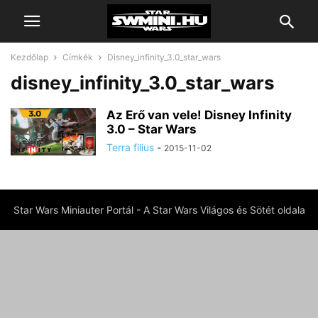
Kezdőlap
Címkék
Disney_infinity_3.0_star_wars
disney_infinity_3.0_star_wars
Az Erő van vele! Disney Infinity
3.0 – Star Wars
Terra filius
-
2015-11-02
Star Wars Miniauter Portál - A Star Wars Világos és Sötét oldala