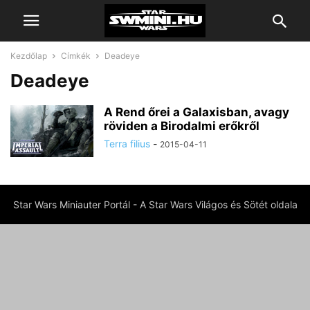
Kezdőlap
Címkék
Deadeye
Deadeye
A Rend őrei a Galaxisban, avagy
röviden a Birodalmi erőkről
Terra filius
-
2015-04-11
Star Wars Miniauter Portál - A Star Wars Világos és Sötét oldala