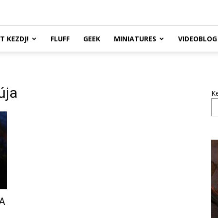
TT KEZDJ!
FLUFF
GEEK
MINIATURES
VIDEOBLOG
úja
K
 A