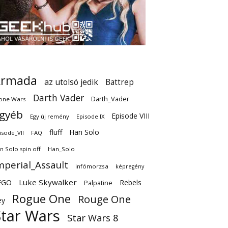
Armada
az utolsó jedik
Battrep
Darth Vader
Darth_Vader
one Wars
gyéb
Episode VIII
Egy új remény
Episode IX
fluff
Han Solo
isode_VII
FAQ
n Solo spin off
Han_Solo
mperial_Assault
infómorzsa
képregény
EGO
Luke Skywalker
Rebels
Palpatine
Rogue One
Rouge One
ey
Star Wars
Star Wars 8