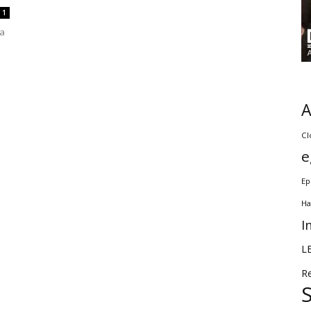
1
ra
ő
Cl
e
Ep
Ha
I
L
R