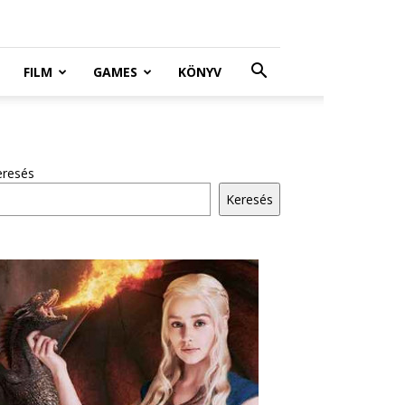
FILM
GAMES
KÖNYV
eresés
Keresés