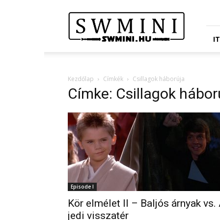
Star
Wars
Miniatures
Portál
I
Kezdőlap
Címkék
Csillagok háborúja
Címke: Csillagok hábor
Episode I
Kör elmélet II – Baljós árnyak vs.
jedi visszatér