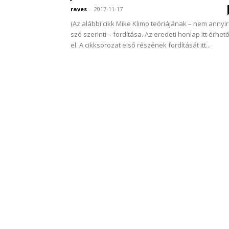
raves
-
2017-11-17
(Az alábbi cikk Mike Klimo teóriájának – nem annyi
szó szerinti – fordítása. Az eredeti honlap itt érhet
el. A cikksorozat első részének fordítását itt...