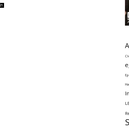
21
Cl
e
Ep
Ha
I
L
R