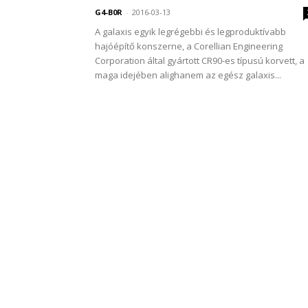
G4-B0R
-
2016-03-13
A galaxis egyik legrégebbi és legproduktívabb
hajóépítő konszerne, a Corellian Engineering
Corporation által gyártott CR90-es típusú korvett, a
maga idejében alighanem az egész galaxis...