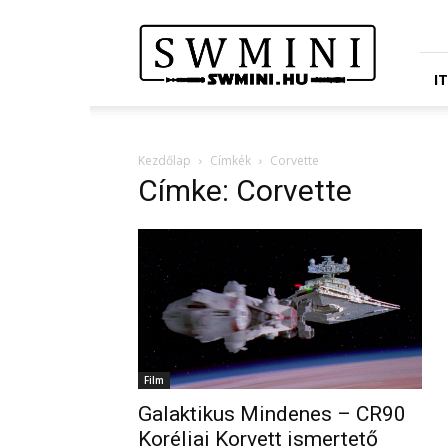
Star
Wars
Miniatures
Portál
I
Kezdőlap
Címkék
Corvette
Címke: Corvette
Film
Galaktikus Mindenes – CR90
Koréliai Korvett ismertető