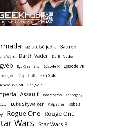
Armada
az utolsó jedik
Battrep
Darth Vader
Darth_Vader
one Wars
gyéb
Episode VIII
Egy új remény
Episode IX
fluff
Han Solo
isode_VII
FAQ
n Solo spin off
Han_Solo
mperial_Assault
infómorzsa
képregény
EGO
Luke Skywalker
Rebels
Palpatine
Rogue One
Rouge One
ey
Star Wars
Star Wars 8