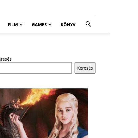
FILM
GAMES
KÖNYV
eresés
Keresés