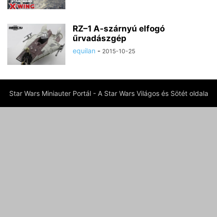
RZ–1 A-szárnyú elfogó
űrvadászgép
equilan
-
2015-10-25
Star Wars Miniauter Portál - A Star Wars Világos és Sötét oldala