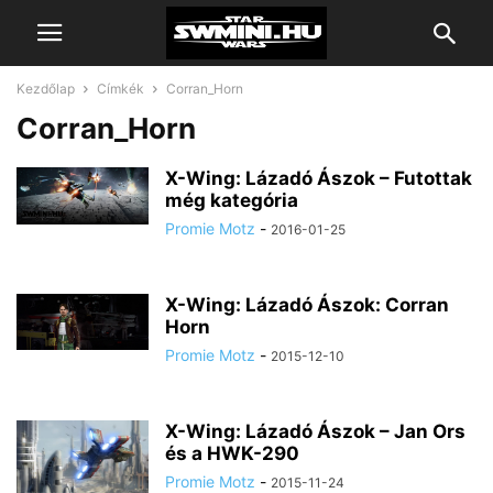
Kezdőlap
Címkék
Corran_Horn
Corran_Horn
X-Wing: Lázadó Ászok – Futottak
még kategória
Promie Motz
-
2016-01-25
X-Wing: Lázadó Ászok: Corran
Horn
Promie Motz
-
2015-12-10
X-Wing: Lázadó Ászok – Jan Ors
és a HWK-290
Promie Motz
-
2015-11-24