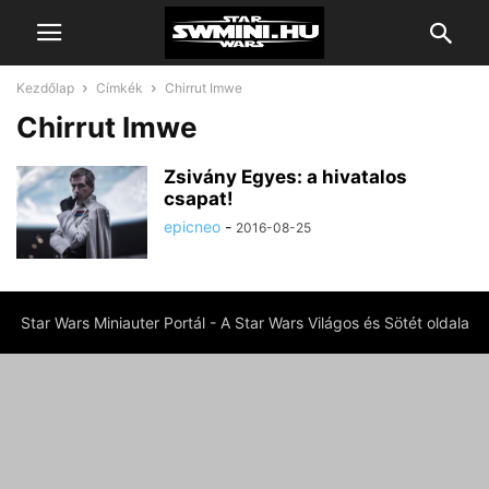
Kezdőlap
Címkék
Chirrut Imwe
Chirrut Imwe
Zsivány Egyes: a hivatalos
csapat!
epicneo
-
2016-08-25
Star Wars Miniauter Portál - A Star Wars Világos és Sötét oldala