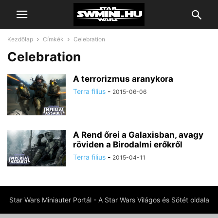
Kezdőlap
Címkék
Celebration
Celebration
A terrorizmus aranykora
Terra filius
-
2015-06-06
A Rend őrei a Galaxisban, avagy
röviden a Birodalmi erőkről
Terra filius
-
2015-04-11
Star Wars Miniauter Portál - A Star Wars Világos és Sötét oldala