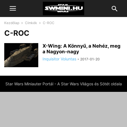
Kezdőlap
Címkék
C-ROC
C-ROC
X-Wing: A Könnyű, a Nehéz, meg
a Nagyon-nagy
Inquisitor Voluntas
-
2017-01-20
Star Wars Miniauter Portál - A Star Wars Világos és Sötét oldala