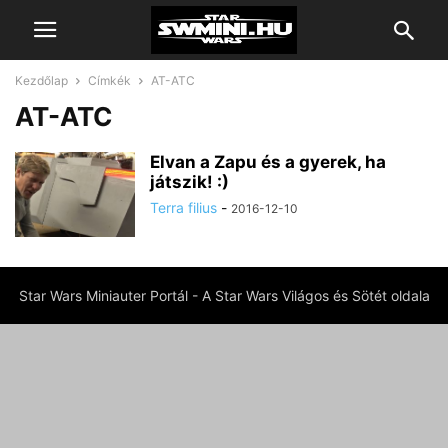
Kezdőlap
Címkék
AT-ATC
AT-ATC
Elvan a Zapu és a gyerek, ha
játszik! :)
Terra filius
-
2016-12-10
Star Wars Miniauter Portál - A Star Wars Világos és Sötét oldala