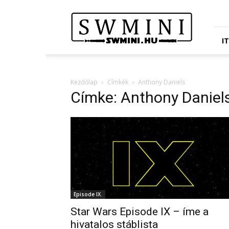
Star
Wars
Miniatures
Portál
I
Kezdőlap
Címkék
Anthony Daniels
Címke: Anthony Daniel
Episode IX.
Star Wars Episode IX – íme a
hivatalos stáblista