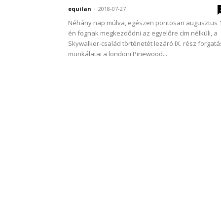
equilan
-
2018-07-27
Néhány nap múlva, egészen pontosan augusztus 1
én fognak megkezdődni az egyelőre cím nélküli, a
Skywalker-család történetét lezáró IX. rész forgatá
munkálatai a londoni Pinewood...