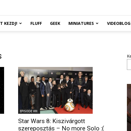
TT KEZDJ!
FLUFF
GEEK
MINIATURES
VIDEOBLOG
s
K
EPISODE VIII.
Star Wars 8: Kiszivárgott
szereposztás – No more Solo :(