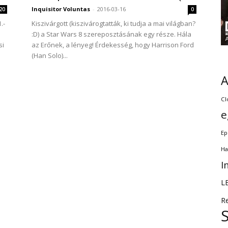
Inquisitor Voluntas
-
2016-03-16
20
0
.-
Kiszivárgott (kiszivárogtatták, ki tudja a mai világban?
:D) a Star Wars 8 szereposztásának egy része. Hála
si
az Erőnek, a lényeg! Érdekesség, hogy Harrison Ford
(Han Solo)...
Cl
e
Ep
Ha
I
L
R