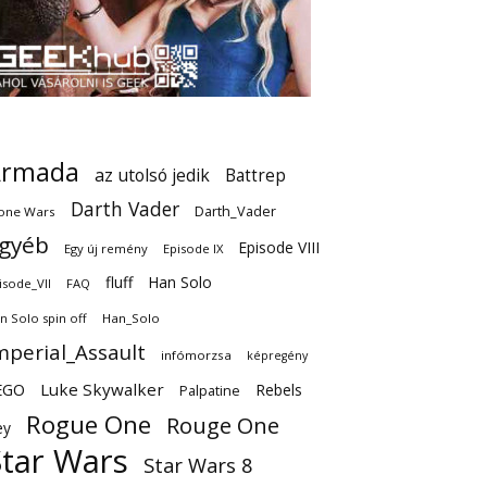
Armada
az utolsó jedik
Battrep
Darth Vader
Darth_Vader
one Wars
gyéb
Episode VIII
Egy új remény
Episode IX
fluff
Han Solo
isode_VII
FAQ
n Solo spin off
Han_Solo
mperial_Assault
infómorzsa
képregény
EGO
Luke Skywalker
Rebels
Palpatine
Rogue One
Rouge One
ey
Star Wars
Star Wars 8