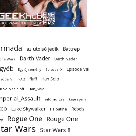
Armada
az utolsó jedik
Battrep
Darth Vader
Darth_Vader
one Wars
gyéb
Episode VIII
Egy új remény
Episode IX
fluff
Han Solo
isode_VII
FAQ
n Solo spin off
Han_Solo
mperial_Assault
infómorzsa
képregény
EGO
Luke Skywalker
Rebels
Palpatine
Rogue One
Rouge One
ey
Star Wars
Star Wars 8