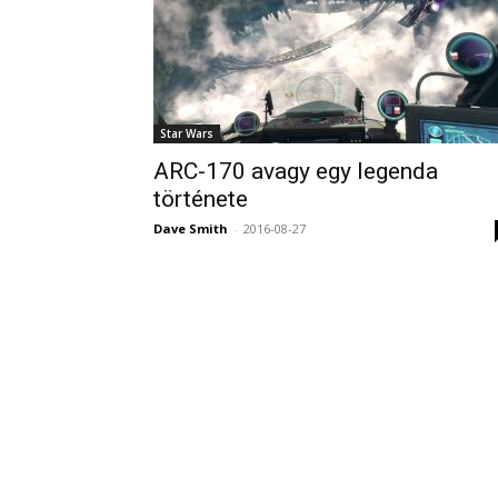
Star Wars
ARC-170 avagy egy legenda
története
Dave Smith
-
2016-08-27