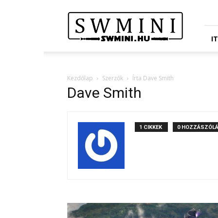
Star
Wars
Miniatures
Portál
I
Kezdőlap
Szerzők
Írta Dave Smith
Dave Smith
1 CIKKEK
0 HOZZÁSZÓL