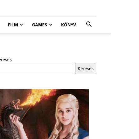
FILM
GAMES
KÖNYV
eresés
Keresés