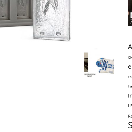
Cl
e
Ep
Ha
I
L
R