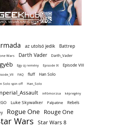
Armada
az utolsó jedik
Battrep
Darth Vader
Darth_Vader
one Wars
gyéb
Episode VIII
Egy új remény
Episode IX
fluff
Han Solo
isode_VII
FAQ
n Solo spin off
Han_Solo
mperial_Assault
infómorzsa
képregény
EGO
Luke Skywalker
Rebels
Palpatine
Rogue One
Rouge One
ey
Star Wars
Star Wars 8