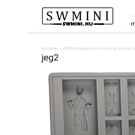
Star
Wars
Miniatures
Portál
I
Kezdőlap
SWMINI válogatás a Fa alá, hogy áradjon 
jeg2