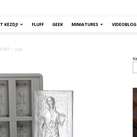
TT KEZDJ!
FLUFF
GEEK
MINIATURES
VIDEOBLOG
az ERŐ
jeg2
K