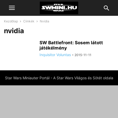
Kezdőlap
Címkék
Nvidia
nvidia
SW Battlefront: Sosem látott
játékélmény
Inquisitor Voluntas
-
2015-11-11
Star Wars Miniauter Portál - A Star Wars Világos és Sötét oldala