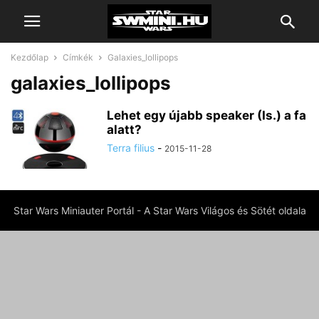
Kezdőlap
Címkék
Galaxies_lollipops
galaxies_lollipops
Lehet egy újabb speaker (Is.) a fa
alatt?
Terra filius
-
2015-11-28
Star Wars Miniauter Portál - A Star Wars Világos és Sötét oldala