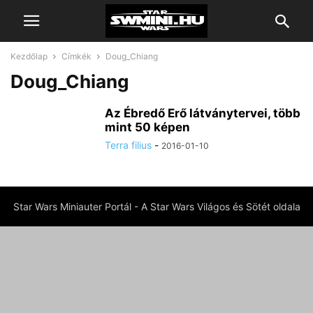
Kezdőlap
Címkék
Doug_Chiang
Doug_Chiang
Az Ébredő Erő látványtervei, több
mint 50 képen
Terra filius
-
2016-01-10
Star Wars Miniauter Portál - A Star Wars Világos és Sötét oldala