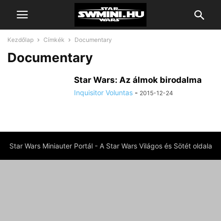
Kezdőlap
Címkék
Documentary
Documentary
Star Wars: Az álmok birodalma
Inquisitor Voluntas
-
2015-12-24
Star Wars Miniauter Portál - A Star Wars Világos és Sötét oldala