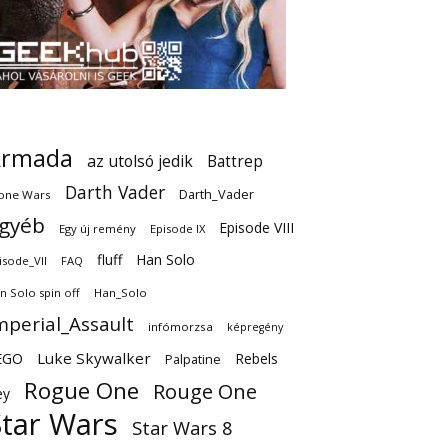
Armada
az utolsó jedik
Battrep
Darth Vader
Darth_Vader
one Wars
gyéb
Episode VIII
Egy új remény
Episode IX
fluff
Han Solo
isode_VII
FAQ
n Solo spin off
Han_Solo
mperial_Assault
infómorzsa
képregény
EGO
Luke Skywalker
Rebels
Palpatine
Rogue One
Rouge One
ey
Star Wars
Star Wars 8