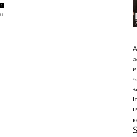
1
es
Cl
e
Ep
Ha
I
L
R