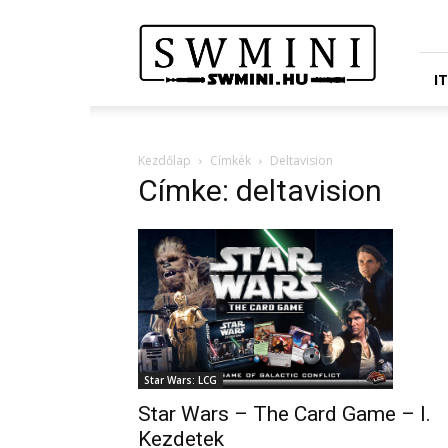
Star
Wars
Miniatures
Portál
I
Kezdőlap
Címkék
Deltavision
Címke: deltavision
Star Wars: LCG
Star Wars – The Card Game – I.
Kezdetek