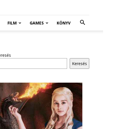
FILM
GAMES
KÖNYV
eresés
Keresés