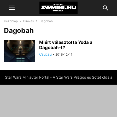
Kezdőlap
Címkék
Dagobah
Dagobah
Miért választotta Yoda a
Dagobah-t?
Csucsu
-
2016-12-11
Star Wars Miniauter Portál - A Star Wars Világos és Sötét oldala