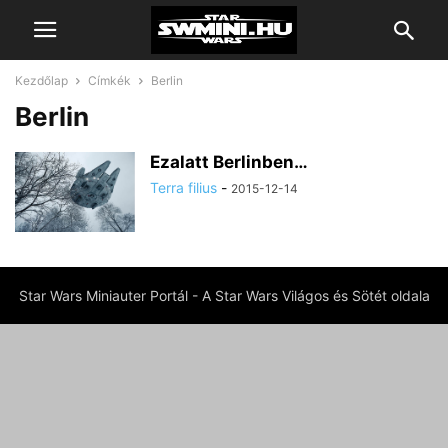
Kezdőlap
Címkék
Berlin
Berlin
Ezalatt Berlinben…
Terra filius
-
2015-12-14
Star Wars Miniauter Portál - A Star Wars Világos és Sötét oldala