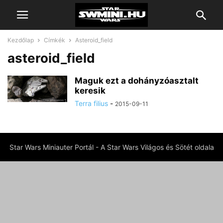
Kezdőlap
Címkék
Asteroid_field
asteroid_field
Maguk ezt a dohányzóasztalt
keresik
Terra filius
-
2015-09-11
Star Wars Miniauter Portál - A Star Wars Világos és Sötét oldala