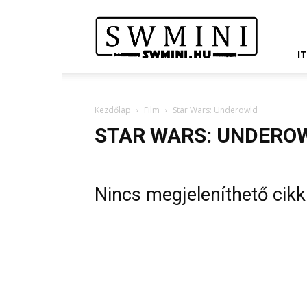
Star
Wars
Miniatures
Portál
I
Kezdőlap
Film
Star Wars: Underowld
STAR WARS: UNDERO
Nincs megjeleníthető cikk