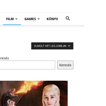
FILM
GAMES
KÖNYV
ELMÚLT HÉT LEGJOBBJAI
eresés
Keresés