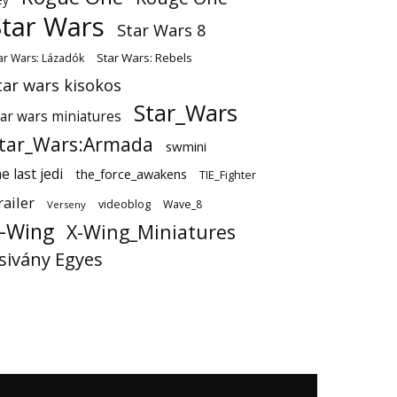
Star Wars
Star Wars 8
Star Wars: Rebels
ar Wars: Lázadók
tar wars kisokos
Star_Wars
tar wars miniatures
tar_Wars:Armada
swmini
e last jedi
the_force_awakens
TIE_Fighter
railer
videoblog
Wave_8
Verseny
-Wing
X-Wing_Miniatures
sivány Egyes