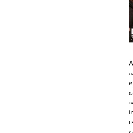
Cl
e
Ep
Ha
I
L
R