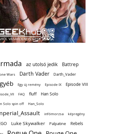
Armada
az utolsó jedik
Battrep
Darth Vader
Darth_Vader
one Wars
gyéb
Episode VIII
Egy új remény
Episode IX
fluff
Han Solo
isode_VII
FAQ
n Solo spin off
Han_Solo
mperial_Assault
infómorzsa
képregény
EGO
Luke Skywalker
Rebels
Palpatine
Rogue One
Rouge One
ey