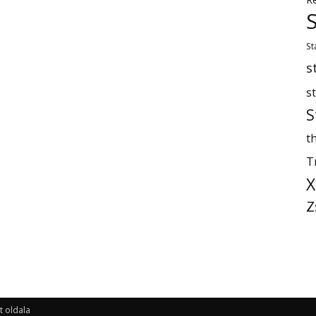
St
s
s
S
th
T
X
Z
t oldala