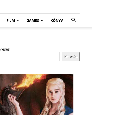
FILM
GAMES
KÖNYV
eresés
Keresés