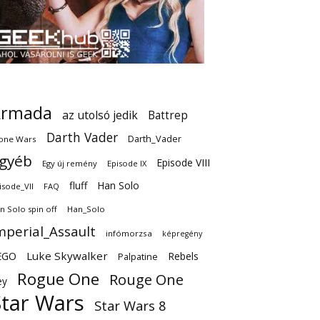
Armada
az utolsó jedik
Battrep
Darth Vader
Darth_Vader
one Wars
gyéb
Episode VIII
Egy új remény
Episode IX
fluff
Han Solo
isode_VII
FAQ
n Solo spin off
Han_Solo
mperial_Assault
infómorzsa
képregény
EGO
Luke Skywalker
Rebels
Palpatine
Rogue One
Rouge One
ey
Star Wars
Star Wars 8