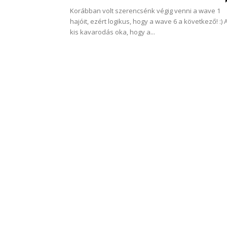
Korábban volt szerencsénk végig venni a wave 1
hajóit, ezért logikus, hogy a wave 6 a következő! :) 
kis kavarodás oka, hogy a...