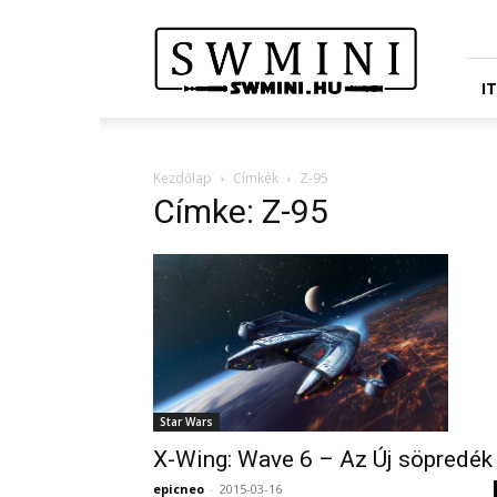
Star
Wars
Miniatures
Portál
I
Kezdőlap
Címkék
Z-95
Címke: Z-95
Star Wars
X-Wing: Wave 6 – Az Új söpredék
epicneo
-
2015-03-16