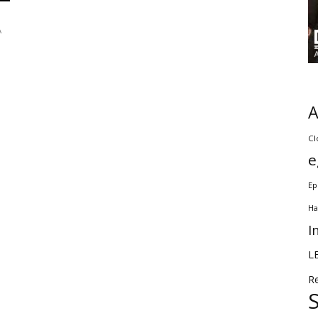
A
Cl
e
Ep
Ha
I
L
R