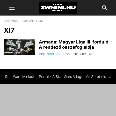
Kezdőlap
Címkék
XI7
XI7
Armada: Magyar Liga III. forduló –
A rendező összefoglalója
Inquisitor Voluntas
-
2016-03-02
Star Wars Miniauter Portál - A Star Wars Világos és Sötét oldala