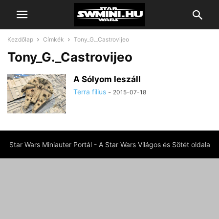
Kezdőlap
Címkék
Tony_G._Castrovijeo
Tony_G._Castrovijeo
A Sólyom leszáll
Terra filius
-
2015-07-18
Star Wars Miniauter Portál - A Star Wars Világos és Sötét oldala