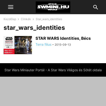
Kezdőlap
Címkék
Star_wars_identities
star_wars_identities
STAR WARS Identities, Bécs
Terra filius
-
2015-09-13
Star Wars Miniauter Portál - A Star Wars Világos és Sötét oldala