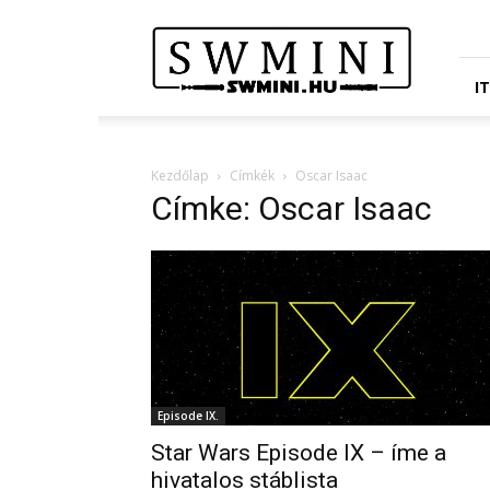
Star
Wars
Miniatures
Portál
I
Kezdőlap
Címkék
Oscar Isaac
Címke: Oscar Isaac
Episode IX.
Star Wars Episode IX – íme a
hivatalos stáblista