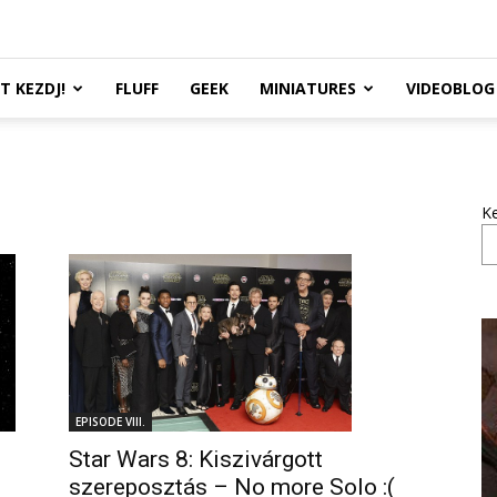
TT KEZDJ!
FLUFF
GEEK
MINIATURES
VIDEOBLOG
K
EPISODE VIII.
Star Wars 8: Kiszivárgott
szereposztás – No more Solo :(