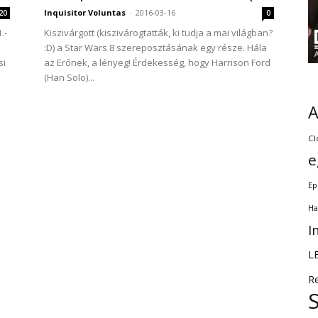
Inquisitor Voluntas
-
2016-03-16
20
0
.-
Kiszivárgott (kiszivárogtatták, ki tudja a mai világban?
:D) a Star Wars 8 szereposztásának egy része. Hála
si
az Erőnek, a lényeg! Érdekesség, hogy Harrison Ford
(Han Solo)...
Cl
e
Ep
Ha
I
L
R