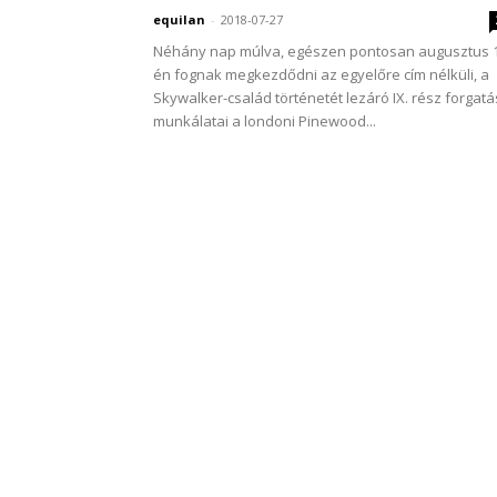
equilan
-
2018-07-27
Néhány nap múlva, egészen pontosan augusztus 1
én fognak megkezdődni az egyelőre cím nélküli, a
Skywalker-család történetét lezáró IX. rész forgatá
munkálatai a londoni Pinewood...