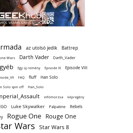
Armada
az utolsó jedik
Battrep
Darth Vader
Darth_Vader
one Wars
gyéb
Episode VIII
Egy új remény
Episode IX
fluff
Han Solo
isode_VII
FAQ
n Solo spin off
Han_Solo
mperial_Assault
infómorzsa
képregény
EGO
Luke Skywalker
Rebels
Palpatine
Rogue One
Rouge One
ey
Star Wars
Star Wars 8