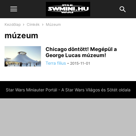
Kezdőlap
Címkék
Múzeum
múzeum
Chicago döntött! Megépül a
George Lucas múzeum!
Terra filius
-
2015-11-01
Star Wars Miniauter Portál - A Star Wars Világos és Sötét oldala