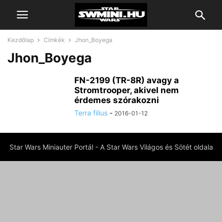
Kezdőlap
Címkék
Jhon_Boyega
Jhon_Boyega
FN-2199 (TR-8R) avagy a
Stromtrooper, akivel nem
érdemes szórakozni
Terra filius
-
2016-01-12
Star Wars Miniauter Portál - A Star Wars Világos és Sötét oldala