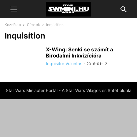
Kezdőlap
Címkék
Inquisition
Inquisition
X-Wing: Senki se számít a
Birodalmi Inkvizícióra
Inquisitor Voluntas
-
2016-01-12
Star Wars Miniauter Portál - A Star Wars Világos és Sötét oldala