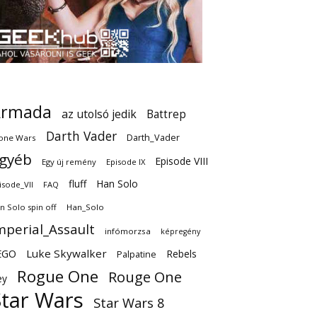
Armada
az utolsó jedik
Battrep
Darth Vader
Darth_Vader
one Wars
gyéb
Episode VIII
Egy új remény
Episode IX
fluff
Han Solo
isode_VII
FAQ
n Solo spin off
Han_Solo
mperial_Assault
infómorzsa
képregény
EGO
Luke Skywalker
Rebels
Palpatine
Rogue One
Rouge One
ey
Star Wars
Star Wars 8