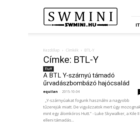
Star
Wars
Miniatures
Portál
I
Kezdőlap
Címkék
BTL-Y
Címke: BTL-Y
Fluff
A BTL Y-szárnyú támadó
űrvadászbombázó hajócsalád
equilan
-
2015-10-04
„Y-szárnyúakat fogunk használni a nagyobb
tűzerejük miatt. De vigyázzatok mert úgy mozognak
mint egy álomkóros Hutt.” - Luke Skywalker, a Kile II
elleni támadás...