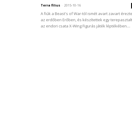
Terra filius
-
2015-10-16
A fiúk a Beast's of War-tól ismét avart zavart érezt
az erdőben Erőben, és készítettek egy terepasztal
az endori csata X-Wing Figurás játék léptékében....