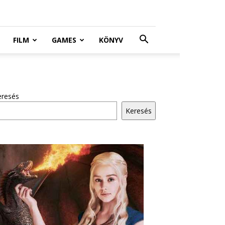
FILM
GAMES
KÖNYV
eresés
Keresés