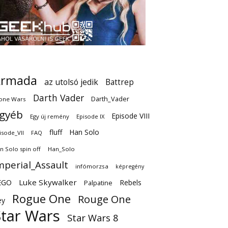
Armada
az utolsó jedik
Battrep
Darth Vader
Darth_Vader
one Wars
gyéb
Episode VIII
Egy új remény
Episode IX
fluff
Han Solo
isode_VII
FAQ
n Solo spin off
Han_Solo
mperial_Assault
infómorzsa
képregény
EGO
Luke Skywalker
Rebels
Palpatine
Rogue One
Rouge One
ey
Star Wars
Star Wars 8