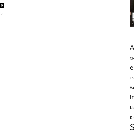
0
ek
t
Cl
e
Ep
Ha
I
L
R