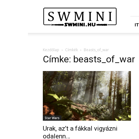
Star
Wars
Miniatures
Portál
I
Kezdőlap
Címkék
Beasts_of_war
Címke: beasts_of_war
Star Wars
Urak, az’t a fákkal vigyázni
odalenn…